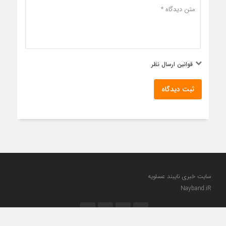
قوانین ارسال نظر
ثبت دیدگاه
سایت خبری نایبند عسلویه
Nayband.iR