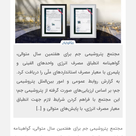
مجتمع پتروشیمی جم برای هفتمين سال متوالی،
گواهينامه انطباق مصرف انرژی واحدهای الفينی و
پليمری با معيار مصرف استانداردهای ملّی را دریافت کرد.
به گزارش روابط عمومی و امور بین‌الملل پتروشيمی
جم؛ بر اساس ارزیابی‌های صورت گرفته از پتروشیمی جم؛
این مجتمع با فراهم کردن شرايط لازم جهت انطباق
معيار مصرف انرژي، با پايش‌های متوالی و […]
مجتمع پتروشیمی جم برای هفتمين سال متوالی، گواهينامه