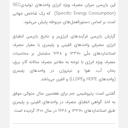
این بازرسی میزان مصرف ویژه انرژی واحدهای تولیدیSEC
(Specific Energy Consumption) که یک شاخص جهانی
است بر اساس دستورالعمل‌های مربوطه پایش می‌شود.
گزارش بازرسی فرآیندهای انرژی‌بر و نتايج بازرسي انطباق
انرژی مصرفی واحدهای الفينی و پليمری با معيار مصرف
استانداردهای ملّی 13370 و 9648 مشتمل بر محاسبات
مصرف ویژه انرژی با توجه به مقادیر مصرف سالانه گاز، برق،
بخار، آب، هوا و نيتروژن در واحدهای پليمری
(واحدهای HDPE وLLDPE) و الفين مي‌باشد.
گفتنی است پتروشيمی جم برای هفتمين سال متوالی موفق
به اخذ گواهی انطباق مصرف در واحدهای الفينی و پليمری
طبق استانداردهای 13370 و 9648 در سال 1400 گرديده است