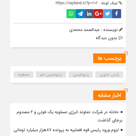
لینک کوتاه :
https://nayband.ir/?p=202
نویسنده : عبدالصمد محمدی
بدون دیدگاه
برچسب ها
پارس جنوبی
پتروشیمی
پتروشیمی جم
عسلویه
اخبار مشابه
حادثه در شرکت دماوند انرژی عسلویه یک فوتی و ۲ مصدوم
برجای گذاشت
‏لزوم ورود رئیس قوه قضاییه به پرونده ۸۷هزار میلیارد تومانی