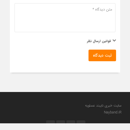
قوانین ارسال نظر
ثبت دیدگاه
سایت خبری نایبند عسلویه
Nayband.iR