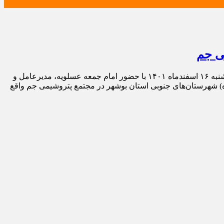
آیین اهدای جهیزیه به زوج‌های جوان نیازمند تحت پوشش کمیته امداد امام خمینی (ره) چهار شهرستان جنوبی استان بوشهر پیش از ظهر سه‌شنبه ۱۶ اسفندماه ۱۴۰۱ با حضور امام جمعه عسلویه، مدیرعامل و
ره) شهرستان‌های جنوبی استان بوشهر در مجتمع پتروشیمی جم واقع