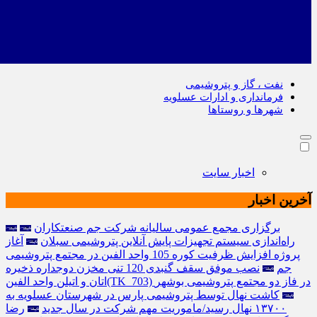
نفت ، گاز و پتروشیمی
فرمانداری و ادارات عسلویه
شهرها و روستاها
اخبار سایت
آخرین اخبار
برگزاری مجمع عمومی سالیانه شرکت جم صنعتکاران
راه‌اندازی سیستم تجهیزات پایش آنلاین پتروشیمی سبلان
آغاز
پروژه افزایش ظرفیت کوره 105 واحد الفین در مجتمع پتروشیمی
جم
نصب موفق سقف گنبدی 120 تنی مخزن دوجداره ذخیره
اتان و اتیلن واحد الفین(TK_703) در فاز دو مجتمع پتروشیمی بوشهر
کاشت نهال توسط پتروشیمی پارس در شهرستان عسلویه به
۱۳۷۰۰ نهال رسید/ماموریت مهم شرکت‌ در سال‌ جدید
رضا