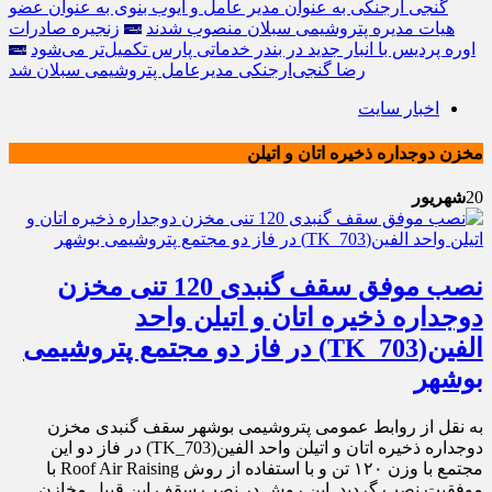
گنجی ارجنکی به عنوان مدیر عامل و ایوب بنوی به عنوان عضو
هیات مدیره پتروشیمی سبلان منصوب شدند
زنجیره صادرات
اوره پردیس با انبار جدید در بندر خدماتی پارس تکمیل‌تر می‌شود
رضا گنجی‌ارجنکی مدیرعامل پتروشیمی سبلان شد
اخبار سایت
مخزن دوجداره ذخیره اتان و اتیلن
20
شهریور
نصب موفق سقف گنبدی 120 تنی مخزن
دوجداره ذخیره اتان و اتیلن واحد
الفین(TK_703) در فاز دو مجتمع پتروشیمی
بوشهر
به نقل از روابط عمومی پتروشیمی بوشهر سقف گنبدی مخزن
دوجداره ذخیره اتان و اتیلن واحد الفین(TK_703) در فاز دو این
مجتمع با وزن ۱۲۰ تن و با استفاده از روش Roof Air Raising با
موفقیت نصب گردید. این روش در نصب سقف این قبیل مخازن