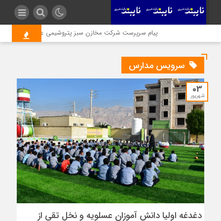
پيام سرپرست شركت مخازن سبز پتروشيمى عسلويه به مناسبت ه
سرویس مدارس
03
شهریور
دغدغه اولیا دانش آموزان عسلویه و نخل تقی از