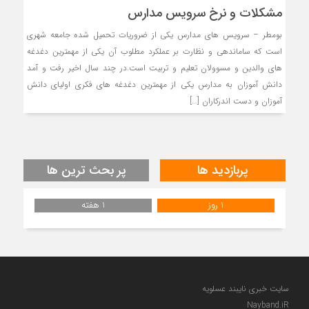
مشکلات و نرخ سرویس مدارس
بومطر – سرويس هاي مدارس يكي از ضروريات تحميل شده جامعه شهری
است كه ساماندهي و نظارت بر عملكرد مطلوب آن يكي از مهمترين دغدغه
هاي والدين و مسوولان تعليم و تربيت است.در چند سال اخير رفت و آمد
دانش آموزان به مدارس يكي از مهمترين دغدغه هاي فكري اولياي دانش
آموزان و دست اندركاران […]
پربازدید ها
پر بحث ترین ها
1 روز
1 هفته
سایت خبری نایبند عسلویه
Nayband.iR