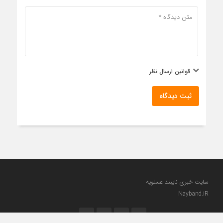
قوانین ارسال نظر
ثبت دیدگاه
سایت خبری نایبند عسلویه
Nayband.iR