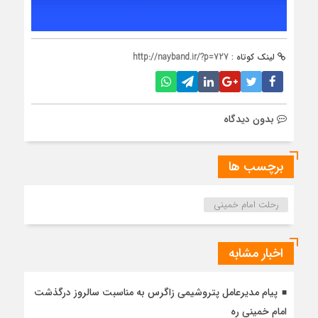
لینک کوتاه :
http://nayband.ir/?p=727
بدون دیدگاه
برچسب ها
رحلت امام خمینی
اخبار مشابه
پیام مدیرعامل پتروشیمی زاگرس به مناسبت سالروز درگذشت
امام خمینی ره