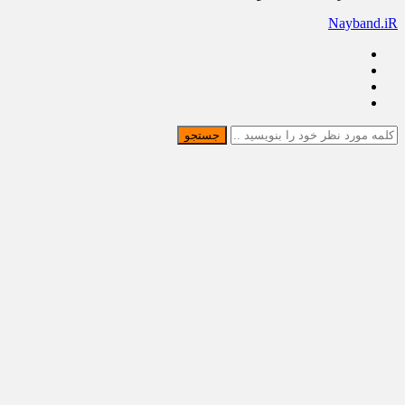
Nayband.iR
جستجو