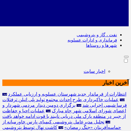
نفت ، گاز و پتروشیمی
فرمانداری و ادارات عسلویه
شهرها و روستاها
اخبار سایت
آخرین اخبار
انتظارات از فرماندار جدید شهرستان عسلویه و ارزیابی عملکرد
عملیات خاکبرداری طرح احداث مجتمع تولید پلی اتیلن ترفتلات
فرسا شیمی اجرایی شد
برگزاری دومین دیدار مردمی شهردار و
اعضای شورای اسلامی شهر چاه مبارک
عملیات احیا و حفاظت
از جبیر در منطقه پارک ملی دریایی نایبند با قوت ادامه خواهد یافت
تجلیل مدیرعامل پتروشیمی کیمیای پارس خاورمیانه از
حماسه‌آفرینان «جنگ رمضان»
کاشت نهال توسط پتروشیمی