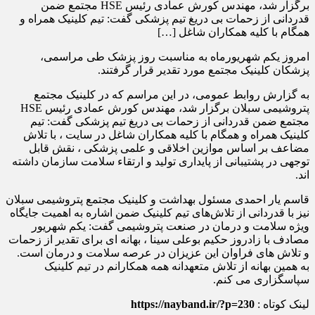
برگزار شد، مهندس کورش عمادی رئیس HSE مجتمع ضمن
قدردانی از زحمات بی دریغ تیم پزشکی گفت: تیم کلینیک همراه و
همگام با کلیه همکاران شاغل […]
امروز یکم شهریورماه به مناسبت روز پزشک طی مراسمی،
پزشکان کلینیک مجتمع مورد تقدیر قرار گرفتند.
به گزارش روابط عمومی، در این مراسم که در کلینیک مجتمع
پتروشیمی سبلان برگزار شد، مهندس کورش عمادی رئیس HSE
مجتمع ضمن قدردانی از زحمات بی دریغ تیم پزشکی گفت: تیم
کلینیک همراه و همگام با کلیه همکاران شاغل در سایت ، با تلاش
مضاعف بر اساس موازین اخلاقی و علمی پزشکی ، نقش قابل
توجهی در پشتیبانی از پایداری تولید و ارتقاء سلامت سازمان داشته
اند.
قاسم یار احمدی مسئول بهداشت و کلینیک مجتمع پتروشیمی سبلان
نیز با قدردانی از تلاش‌های تیم کلینیک ضمن اشاره به اهمیت جایگاه
ویژه سلامت و درمان در صنعت پتروشیمی گفت: یکم شهریور
مصادف با زادروز حکیم بوعلی سینا ، بهانه ای برای تقدیر از زحمات
و تلاش های فراوان این عزیزان در عرصه سلامت و درمان است.
به همین بهانه از تلاش متعهدانه همه همکارانم در‌ تیم کلینیک
سپاسگزاری می کنم.
لینک کوتاه :
https://nayband.ir/?p=230