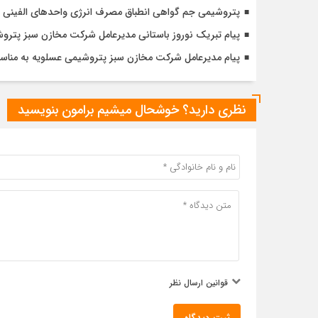
پتروشيمی جم گواهی انطباق مصرف انرژی واحدهای الفينی و 
پیام تبریک نوروز باستانی مدیرعامل شرکت مخازن سبز پترو
پیام مدیرعامل شرکت مخازن سبز پتروشیمی عسلویه به من
نظری دارید؟ خوشحال میشیم برامون بنویسید
قوانین ارسال نظر
ثبت دیدگاه