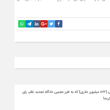
‏لزوم ورود رئیس قوه قضاییه به پرونده ۸۷هزار میلیارد تومانی (۸۷۲ میلیون دلاری) که به طرز عجیبی دادگاهِ تجدید نظر، رای
رده!