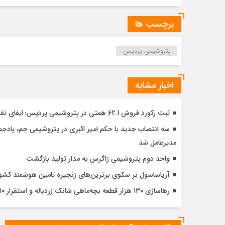
برچسب ها
پتروشیمی پردیس
اخبار مشابه
ثبت رکورد فروش 62.1 همتی در پتروشیمی پردیس؛ ایفای نقش استراتژیک در تامین امنیت غذایی کشور
سه انتصاب جدید با حکم امیر اکبری در پتروشیمی جم، پادج
مدیرعامل شد
واحد دوم پتروشیمی زاگرس به مدار تولید بازگشت
آریاساسول بر سکوی برترین‌های زنجیره تامین هوشمند کشور
رهاسازی ۱۳۰ هزار قطعه بچه‌ماهی شانک زردباله و استقرار ۲۱۰ زیستگاه مصنوعی در کنگان با مشارکت آریاساسول