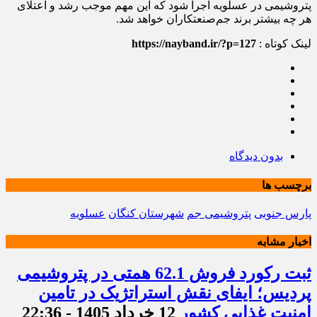
پتروشیمی در عسلویه اجرا شود که این مهم موجب رشد و اعتلای
هر چه بیشتر برند جم‌صنعتکاران خواهد شد.
لینک کوتاه :
https://nayband.ir/?p=127
بدون دیدگاه
برچسب ها
پارس جنوبی
پتروشیمی جم
شهرستان کنگان
عسلویه
اخبار مشابه
ثبت رکورد فروش 62.1 همتی در پتروشیمی
پردیس؛ ایفای نقش استراتژیک در تامین
امنیت غذایی کشور
12 خرداد 1405 - 22:36