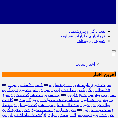
نفت ، گاز و پتروشیمی
فرمانداری و ادارات عسلویه
شهرها و روستاها
اخبار سایت
آخرین اخبار
سایت خبری نایبند شهرستان عسلویه
کسب ۲ مقام تیمی و
۲۵ مدال رنگارنگ توسط دختران پارسی در المپیاددورزشی گروه
صنایع پتروشیمی خلیج فارس
پيام سرپرست شركت مخازن سبز
پتروشيمى عسلويه به مناسبت هفته دولت و روز كارمند
کاشت
نهال حرا در خور نایبند هاله عسلویه با مشارکت دوستاران محیط
زیست و مسئولین
مدیرعامل مؤسسه صندوق ذخیره فرهنگیان
خبر داد: پتروشیمی سبلان به مدار تولید بازگشت؛ نماد اقتدار ایرانی