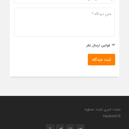
قوانین ارسال نظر
ثبت دیدگاه
سایت خبری نایبند عسلویه
Nayband.iR