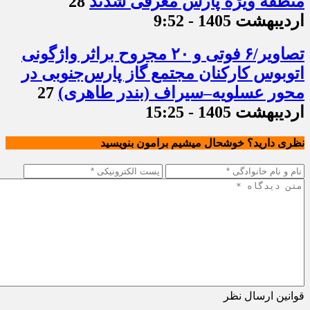
منطقه ویژه پارس معرفی شدند
28
اردیبهشت 1405 - 9:52
تصاویر/۶ فوتی و ۲۰ مجروح براثر واژگونی
اتوبوس کارکنان مجتمع گاز پارس‌جنوبی در
محور عسلویه–سیراف (بندر طاهری)
27
اردیبهشت 1405 - 15:25
نظری دارید؟ خوشحال میشیم برامون بنویسید
قوانین ارسال نظر