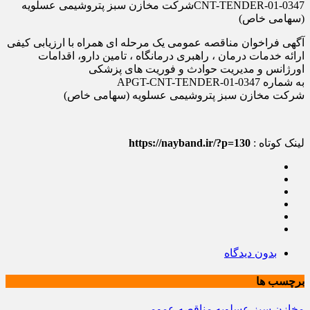
CNT-TENDER-01-0347شرکت مخازن سبز پتروشیمی عسلویه
(سهامی خاص)
آگهی فراخوان مناقصه عمومی یک مرحله ای همراه با ارزیابی کیفی
ارائه خدمات درمان ، راهبری درمانگاه ، تامین دارو، اقدامات
اورژانس و مدیریت حوادث و فوریت های پزشکی
به شماره APGT-CNT-TENDER-01-0347
شرکت مخازن سبز پتروشیمی عسلویه (سهامی خاص)
لینک کوتاه :
https://nayband.ir/?p=130
بدون دیدگاه
برچسب ها
مخازن سبز عسلویه
مناقصه عمومی