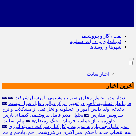
نفت ، گاز و پتروشیمی
فرمانداری و ادارات عسلویه
شهرها و روستاها
اخبار سایت
آخرین اخبار
دیدار مدیر عامل مخازن سبز پتروشیمی با پرسنل شرکت
فرماندار عسلویه: تأخیر در تجهیز مرکز دیالیز، قابل قبول نیست
دغدغه اولیا دانش آموزان عسلویه و نخل تقی از مشکلات و نرخ
سرویس مدارس
تجلیل مدیرعامل پتروشیمی کیمیای پارس
خاورمیانه از حماسه‌آفرینان «جنگ رمضان»
پیام تسلیت
مدیرعامل جم پیلن به مدیریت و کارکنان شرکت دماوند انرژی
سه انتصاب جدید با حکم امیر اکبری در پتروشیمی جم، پادجم و جم