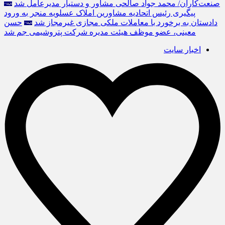
صنعت‌کاران/ محمد جواد صالحی مشاور و دستیار مدیرعامل شد
پیگیری رئیس اتحادیه مشاورین املاک عسلویه منجر به ورود
دادستان به برخورد با معاملات ملکی مجازی غیرمجاز شد
حسن
معینی، عضو موظف هیئت مدیره شرکت پتروشیمی جم شد
اخبار سایت