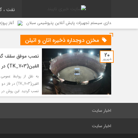
نفت ، گا
راه‌اندازی سیستم تجهیزات پایش آنلاین پتروشیمی سبلان
آغاز پروژه افزایش ظرفیت کور
مخزن دوجداره ذخیره اتان و اتیلن
20
شهریور
الفین(TK_703) در فاز دو مجتمع پتروشیمی بوشهر
به نقل از روابط عمومی
نصب گردید. این روش در نص
اخبار سایت
اخبار سایت