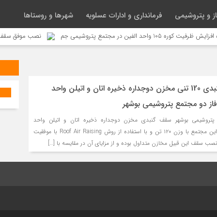
ز و پتروشیمی
فرمانداری و ادارات عسلویه
شهرها و روستاها
ه 105 واحد الفین در مجتمع پتروشیمی جم
نصب موفق سقف گنبدی 120 تنی مخزن دوجداره ذخیره اتان و اتیلن واحد الفین(TK_703) در فاز دو مج
نصب موفق سقف گنبدی 120 تنی مخزن دوجداره ذخیره اتان و اتیلن واحد
 پتروشیمی بوشهر سقف گنبدی مخزن دوجداره ذخیره اتان و اتیلن واحد
الفین(TK_703) در فاز دو این مجتمع با وزن ۱۲۰ تن و با استفاده از روش Roof Air Raising با موفقیت
ب سقف این قبیل مخازن متداول بوده و از مزایای آن در مقایسه با […]