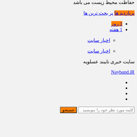
حفاظت محیط زیست می باشد
پربازدید ها
پر بحث ترین ها
1 روز
1 هفته
اخبار سایت
اخبار سایت
سایت خبری نایبند عسلویه
Nayband.iR
جستجو