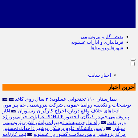
نفت ، گاز و پتروشیمی
فرمانداری و ادارات عسلویه
شهرها و روستاها
اخبار سایت
آخرین اخبار
بیمارستان ۱۱۰ تختخوابی عسلویه؛ ۳ سال روی کاغذ
توضیحات و تکذیبیه روابط عمومی شرکت پتروشیمی جم پیرامون
ادعاهای خلاف واقع درباره اخراج کارگران رستوران
آغاز
عملیات اجرایی پروژه PDH-PP پتروشیمی جم در کنگان با حضور
وزیر نفت
راه‌اندازی سیستم تجهیزات پایش آنلاین پتروشیمی
سبلان
رئیس دانشگاه علوم پزشکی بوشهر : احداث نخستین
مرکز پژوهشی پایش سلامت کشور در عسلویه
ثبت کارنامه