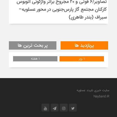
تصاویر/۶ فوتی و ۲۰ مجروح براثر واژگونی اتوبوس
کارکنان مجتمع گاز پارس‌جنوبی در محور عسلویه–
سیراف (بندر طاهری)
پربازدید ها
پر بحث ترین ها
1 روز
1 هفته
سایت خبری نایبند عسلویه
Nayband.iR