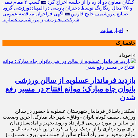
کنگان معاون دو اداره را از جلسه اخراج کرد
کسب ۲ مقام تیمی
و ۲۵ مدال رنگارنگ توسط دختران پارسی در المپیاددورزشی گروه
صنایع پتروشیمی خلیج فارس
آگهی فراخوان مناقصه عمومی
شرکت مخازن سبز پتروشیمی عسلویه
اخبار سایت
چاهمبارک
14
خرداد
بازدید فرماندار عسلویه از سالن ورزشی
بانوان چاه مبارک؛ موانع افتتاح در مسیر رفع
شدن
اسکندر پاسالار فرماندار شهرستان عسلویه با حضور در سالن
ورزشی سقف کوتاه بانوان «وفاق» شهر چاه مبارک، آخرین وضعیت
این سالن را مورد بررسی قرار داد و روند تجهیز و آماده‌سازی آن
برای بهره‌برداری را از نزدیک ارزیابی کرد.در این بازدید مسائل و
موانع موجود بر سر راه افتتاح سالن از جمله تأمین برق، نصب […]