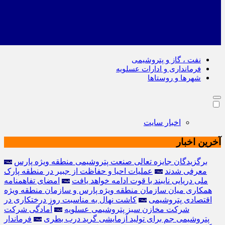
نفت ، گاز و پتروشیمی
فرمانداری و ادارات عسلویه
شهرها و روستاها
اخبار سایت
آخرین اخبار
برگزیدگان جایزه تعالی صنعت پتروشیمی منطقه ویژه پارس
معرفی شدند
عملیات احیا و حفاظت از جبیر در منطقه پارک
ملی دریایی نایبند با قوت ادامه خواهد یافت
امضای تفاهمنامه
همکاری میان سازمان منطقه ویژه پارس و سازمان منطقه ویژه
اقتصادی پتروشیمی
کاشت نهال به مناسبت روز درختکاری در
شرکت مخازن سبز پتروشیمی عسلویه
آمادگی شرکت
پتروشیمی جم برای تولید آزمایشی گرید درب بطری
فرماندار