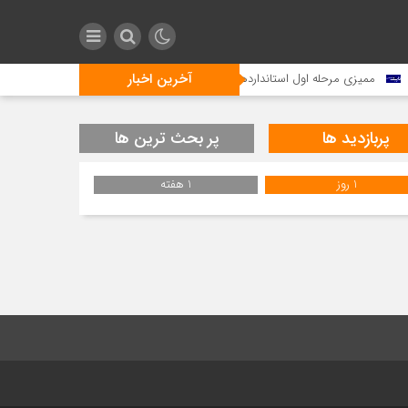
آخرین اخبار
ممیزی مرحله اول استانداردهای ISO 29001:2020 و HSE-MS در شرکت مخازن سبز پتروشیمی عسلویه با موفقیت انجام شد
پربازدید ها
پر بحث ترین ها
1 روز
1 هفته