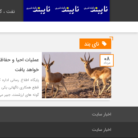
نفت ، گا
نای بند
08
عملیات احیا و حفاظت
مرداد
خواهد یافت
پایگاه اطلاع رسانی ادار
قطع همکاری ناگهانی یکی ا
گونه های ارزشمند، جبیر م
اخبار سایت
اخبار سایت