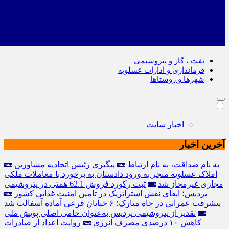
نفت ، گاز و پتروشیمی
فرمانداری و ادارات عسلویه
شهرها و روستاها
اخبار سایت
آخرین اخبار
به نام صداقت، به نام ارتباط
پیگیری رئیس اتحادیه مشاورین
املاک عسلویه منجر به ورود دادستان به برخورد با معاملات ملکی
مجازی غیرمجاز شد
ثبت رکورد فروش 62.1 همتی در پتروشیمی
پردیس؛ ایفای نقش استراتژیک در تامین امنیت غذایی کشور
پیشرفت عمرانی در چاه مبارک؛ ۶ خیابان فرعی آماده آسفالت شد
تقدیر از پتروشیمی پردیس به‌عنوان حامی اصلی پویش ملی
كاهش ۱۰ درصدی مصرف انرژی
روایت اعداد از صادرات