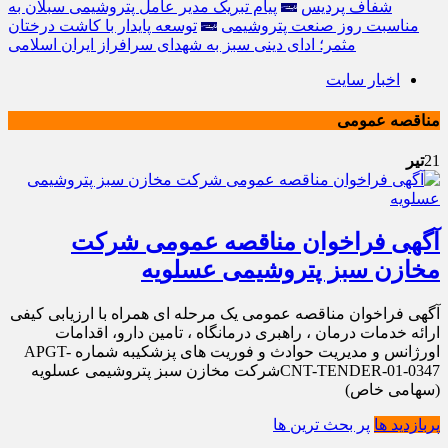
شفاف پردیس
پیام تبریک مدیر عامل پتروشیمی سبلان به
مناسبت روز صنعت پتروشیمی
توسعه پایدار با کاشت درختان
مثمر؛ ادای دینی سبز به شهدای سرافراز ایران اسلامی
اخبار سایت
مناقصه عمومی
21
تیر
آگهی فراخوان مناقصه عمومی شرکت
مخازن سبز پتروشیمی عسلویه
آگهی فراخوان مناقصه عمومی یک مرحله ای همراه با ارزیابی کیفی
ارائه خدمات درمان ، راهبری درمانگاه ، تامین دارو، اقدامات
اورژانس و مدیریت حوادث و فوریت های پزشکیبه شماره APGT-
CNT-TENDER-01-0347شرکت مخازن سبز پتروشیمی عسلویه
(سهامی خاص)
پربازدید ها
پر بحث ترین ها