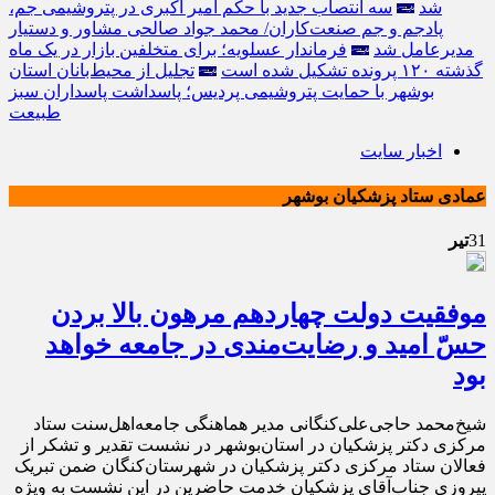
شد
سه انتصاب جدید با حکم امیر اکبری در پتروشیمی جم،
پادجم و جم صنعت‌کاران/ محمد جواد صالحی مشاور و دستیار
مدیرعامل شد
فرماندار عسلویه؛ برای متخلفین بازار در یک ماه
گذشته ۱۲۰ پرونده تشکیل شده است
تجلیل از محیط‌بانان استان
بوشهر با حمایت پتروشیمی پردیس؛ پاسداشت پاسداران سبز
طبیعت
اخبار سایت
عمادی ستاد پزشکیان بوشهر
31
تیر
موفقیت دولت چهاردهم مرهون بالا بردن
حسّ اميد و رضايت‌مندی در جامعه خواهد
بود
شیخ‌محمد حاجی‌علی‌کنگانی مدیر هماهنگی جامعه‌اهل‌سنت ستاد
مرکزی دکتر پزشکیان در استان‌بوشهر در نشست تقدیر و‌ تشکر از
فعالان ستاد مرکزی دکتر پزشکیان در شهرستان‌کنگان ضمن تبریک
پیروزی جناب‌آقای پزشکیان خدمت حاضرین در این نشست به ویژه