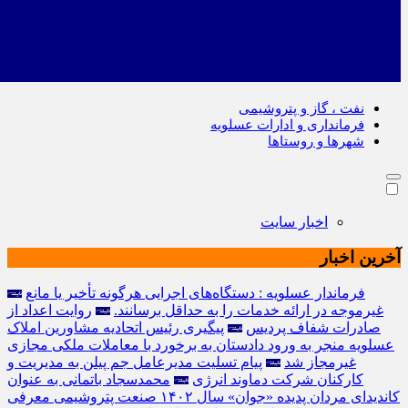
نفت ، گاز و پتروشیمی
فرمانداری و ادارات عسلویه
شهرها و روستاها
اخبار سایت
آخرین اخبار
فرماندار عسلویه : دستگاه‌های اجرایی هرگونه تأخیر یا مانع
غیرموجه در ارائه خدمات را به حداقل برسانند.
روایت اعداد از
صادرات شفاف پردیس
پیگیری رئیس اتحادیه مشاورین املاک
عسلویه منجر به ورود دادستان به برخورد با معاملات ملکی مجازی
غیرمجاز شد
پیام تسلیت مدیرعامل جم پیلن به مدیریت و
کارکنان شرکت دماوند انرژی
محمدسجاد باتمانی به عنوان
کاندیدای مردان پدیده «جوان» سال ۱۴۰۲ صنعت پتروشیمی معرفی