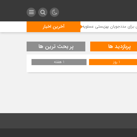
آخرین اخبار
ی مددجویان بهزیستی عسلویه
برگزاری مجمع سالانه پتروشیمی زاگرس/تصویب سود نقدی ۵۷۵۰ ریالی/ديداري:پتروشیمی «زاگرس» مسیر ت
پربازدید ها
پر بحث ترین ها
1 روز
1 هفته