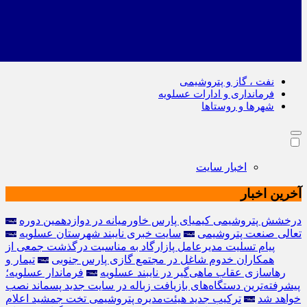
نفت ، گاز و پتروشیمی
فرمانداری و ادارات عسلویه
شهرها و روستاها
اخبار سایت
آخرین اخبار
درخشش پتروشیمی کیمیای پارس خاورمیانه در دوازدهمین دوره
تعالی صنعت پتروشیمی
سایت خبری نایبند شهرستان عسلویه
پیام تسلیت مدیرعامل پازارگاد به مناسبت درگذشت جمعی از
همکاران خدوم شاغل در مجتمع گازی پارس جنوبی
تیمار و
رهاسازی عقاب ماهی‌گیر در نایبند عسلویه
فرماندار عسلویه؛
پیشرفته‌ترین دستگاه‌های بازیافت زباله در سایت جدید پسماند نصب
خواهد شد
ترکیب جدید هیئت‌مدیره پتروشیمی تخت جمشید اعلام