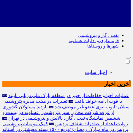
نفت ، گاز و پتروشیمی
فرمانداری و ادارات عسلویه
شهرها و روستاها
اخبار سایت
آخرین اخبار
عملیات احیا و حفاظت از جبیر در منطقه پارک ملی دریایی نایبند
با قوت ادامه خواهد یافت
تغییرات در هیئت مدیره پتروشیمی
سبلان؛ ایوب بنوی عضو غیر موظف شد
️بازدید مسئولان کشوری
از غرفه شرکت مخازن سبز پتروشیمی عسلویه در بیست و
ششمین نمایشگاه نفت ، گاز ، پالایش و پتروشیمی در تهران
روایت اعداد از صادرات شفاف پردیس
کمک مومنانه پتروشیمی
پردیس در ماه مبارک رمضان/ توزیع ۱۵۰۰ بسته معیشتی در آستانه