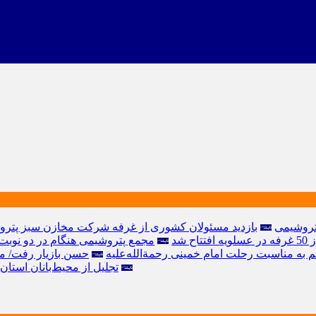
تروشیمی
️بازدید مسئولان کشوری از غرفه شرکت مخازن سبز پتروش
شد
مجمع پتروشیمی هنگام در دو نوبت
به مناسبت رحلت امام خمینی رحمة‌الله‌علیه
حسن بازیار رفت/ م
تجلیل از محیط‌بانان است