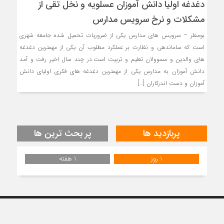
دغدغه اولیا دانش آموزان عسلویه و نخل تقی از
مشکلات و نرخ سرویس مدارس
بومطر – سرويس هاي مدارس يكي از ضروريات تحميل شده جامعه شهری
است كه ساماندهي و نظارت بر عملكرد مطلوب آن يكي از مهمترين دغدغه
هاي والدين و مسوولان تعليم و تربيت است.در چند سال اخير رفت و آمد
دانش آموزان به مدارس يكي از مهمترين دغدغه هاي فكري اولياي دانش
آموزان و دست اندركاران […]
پربازدید ها
پر بحث ترین ها
1 روز
1 هفته
سایت خبری نایبند عسلویه