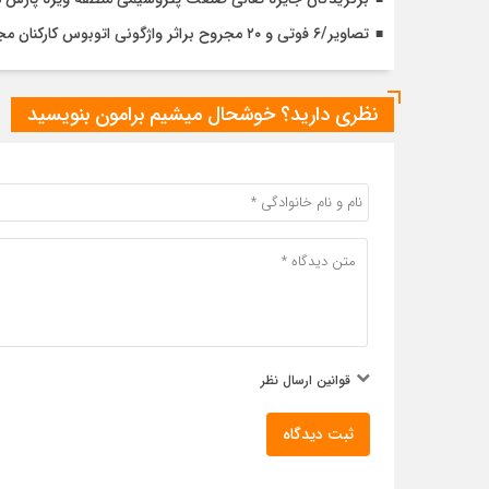
تصاویر/۶ فوتی و ۲۰ مجروح براثر واژگونی اتوبوس کارکنان مجتمع گاز پارس‌جنوبی در محور عسلویه–سیراف (بندر طاهری)
نظری دارید؟ خوشحال میشیم برامون بنویسید
قوانین ارسال نظر
ثبت دیدگاه