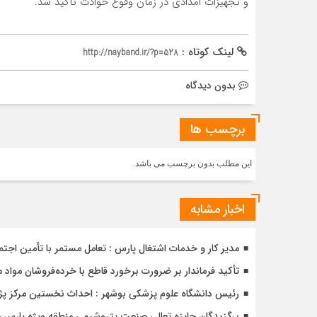
و تجهیزات امدادی در زمان وقوع حوادث تاکید شد.
لینک کوتاه :
http://nayband.ir/?p=528
بدون دیدگاه
برچسب ها
این مطلب بدون برچسب می باشد.
اخبار مشابه
مدیر کار و خدمات اشتغال پارس : تعامل مستمر با تأمین اجت
تأکید فرماندار بر ضرورت برخورد قاطع با خرده‌فروشان مواد م
رئیس دانشگاه علوم پزشکی بوشهر : احداث نخستین مرکز 
برگزیدگان جایزه تعالی صنعت پتروشیمی منطقه ویژه پارس 